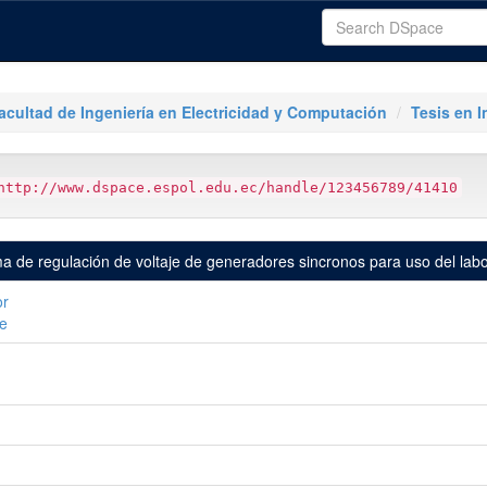
acultad de Ingeniería en Electricidad y Computación
Tesis en I
http://www.dspace.espol.edu.ec/handle/123456789/41410
 de regulación de voltaje de generadores sincronos para uso del labora
or
e