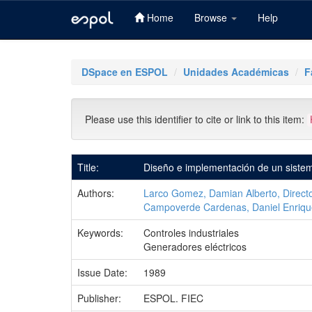
Home
Browse
Help
Skip
navigation
DSpace en ESPOL
Unidades Académicas
F
Please use this identifier to cite or link to this item:
Title:
Diseño e implementación de un sistema
Authors:
Larco Gomez, Damian Alberto, Direct
Campoverde Cardenas, Daniel Enriqu
Keywords:
Controles industriales
Generadores eléctricos
Issue Date:
1989
Publisher:
ESPOL. FIEC