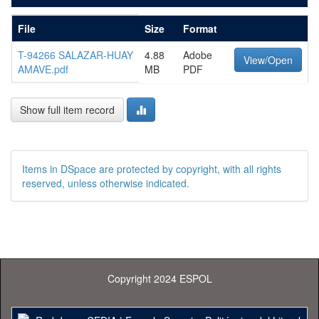
File
Size
Format
T-94266 SALAZAR-HUAY
4.88
Adobe
View/Open
AMAVE.pdf
MB
PDF
Show full item record
Items in DSpace are protected by copyright, with all rights
reserved, unless otherwise indicated.
Copyright 2024 ESPOL