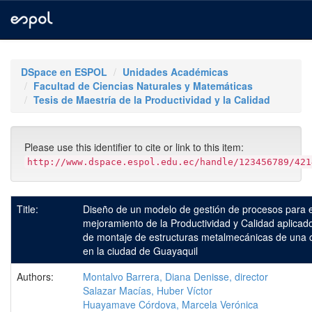
Skip
navigation
DSpace en ESPOL
Unidades Académicas
Facultad de Ciencias Naturales y Matemáticas
Tesis de Maestría de la Productividad y la Calidad
Please use this identifier to cite or link to this item:
http://www.dspace.espol.edu.ec/handle/123456789/421
Title:
Diseño de un modelo de gestión de procesos para e
mejoramiento de la Productividad y Calidad aplicad
de montaje de estructuras metalmecánicas de una
en la ciudad de Guayaquil
Authors:
Montalvo Barrera, Diana Denisse, director
Salazar Macías, Huber Víctor
Huayamave Córdova, Marcela Verónica