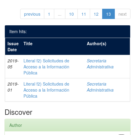
previous
1
...
10
11
12
13
next
Item hits:
Issue
Title
Author(s)
Date
2019-
Literal f2) Solicitudes de
Secretaria
05
Acceso a la Información
Administrativa
Pública
2019-
Literal f2) Solicitudes de
Secretaria
01
Acceso a la Información
Administrativa
Pública
Discover
Author