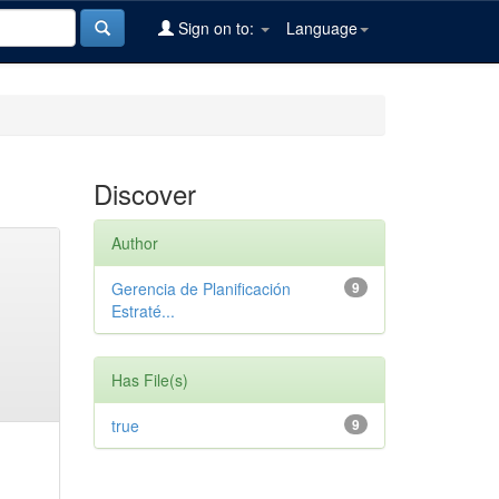
Sign on to:
Language
Discover
Author
Gerencia de Planificación
9
Estraté...
Has File(s)
true
9