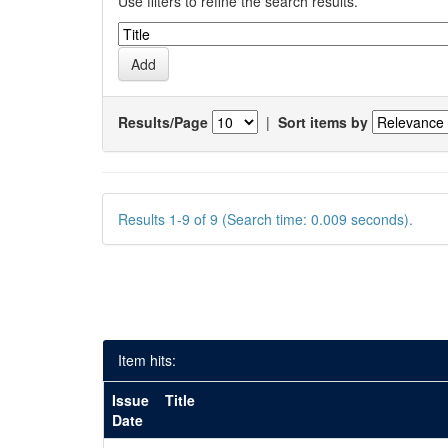
Use filters to refine the search results.
Results/Page
|
Sort items by
Results 1-9 of 9 (Search time: 0.009 seconds).
Item hits:
Issue
Title
Date