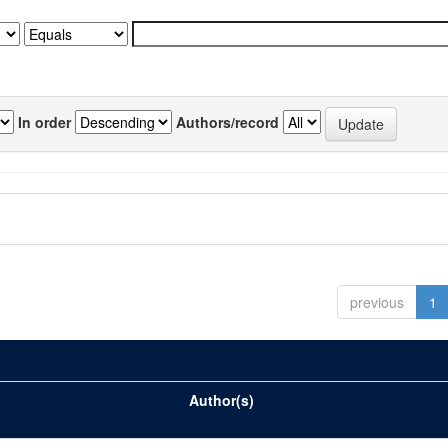
In order
Authors/record
previous
1
Author(s)