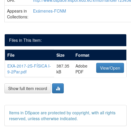
URI:
http://www.dspace.espol.edu.ec/xmlui/handle/1234
Appears in
Exámenes-FCNM
Collections:
Files in This Item:
File
Size
Format
EXA-2017-2S-FÍSICA I-
387.35
Adobe
View/Open
9-2Par.pdf
kB
PDF
Show full item record
Items in DSpace are protected by copyright, with all rights
reserved, unless otherwise indicated.