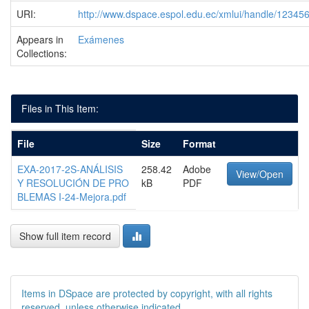
URI:
http://www.dspace.espol.edu.ec/xmlui/handle/1234
Appears in
Exámenes
Collections:
Files in This Item:
File
Size
Format
EXA-2017-2S-ANÁLISIS
258.42
Adobe
View/Open
Y RESOLUCIÓN DE PRO
kB
PDF
BLEMAS I-24-Mejora.pdf
Show full item record
Items in DSpace are protected by copyright, with all rights
reserved, unless otherwise indicated.