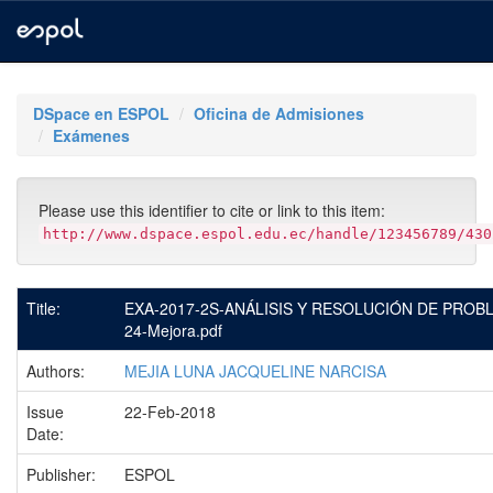
Skip
navigation
DSpace en ESPOL
Oficina de Admisiones
Exámenes
Please use this identifier to cite or link to this item:
http://www.dspace.espol.edu.ec/handle/123456789/430
Title:
EXA-2017-2S-ANÁLISIS Y RESOLUCIÓN DE PROBL
24-Mejora.pdf
Authors:
MEJIA LUNA JACQUELINE NARCISA
Issue
22-Feb-2018
Date:
Publisher:
ESPOL