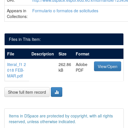
URI:
http://www.dspace.espol.edu.ec/xmlui/handle/1234
Appears in
Formulario o formatos de solicitudes
Collections:
Files in This Item:
File
Description
Size
Format
literal_f1 2
262.86
Adobe
View/Open
018 FEB-
kB
PDF
MAR.pdf
Show full item record
Items in DSpace are protected by copyright, with all rights
reserved, unless otherwise indicated.