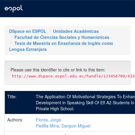
Skip
navigation
DSpace en ESPOL
Unidades Académicas
Facultad de Ciencias Sociales y Humanísticas
Tesis de Maestría en Enseñanza de Inglés como
Lengua Extranjera
Please use this identifier to cite or link to this item:
http://www.dspace.espol.edu.ec/handle/123456789/433
Title:
The Application Of Motivational Strategies To Enha
Development in Speaking Skill Of Efl A2 Students In 
Private High School.
Authors:
Flores, Jorge
Padilla Mina, Darguin Miguel