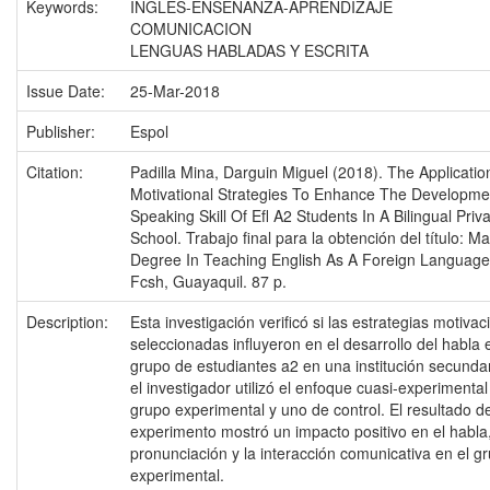
Keywords:
INGLES-ENSEÑANZA-APRENDIZAJE
COMUNICACION
LENGUAS HABLADAS Y ESCRITA
Issue Date:
25-Mar-2018
Publisher:
Espol
Citation:
Padilla Mina, Darguin Miguel (2018). The Applicatio
Motivational Strategies To Enhance The Developme
Speaking Skill Of Efl A2 Students In A Bilingual Priv
School. Trabajo final para la obtención del título: M
Degree In Teaching English As A Foreign Language.
Fcsh, Guayaquil. 87 p.
Description:
Esta investigación verificó si las estrategias motivac
seleccionadas influyeron en el desarrollo del habla 
grupo de estudiantes a2 en una institución secundar
el investigador utilizó el enfoque cuasi-experimenta
grupo experimental y uno de control. El resultado de
experimento mostró un impacto positivo en el habla,
pronunciación y la interacción comunicativa en el g
experimental.