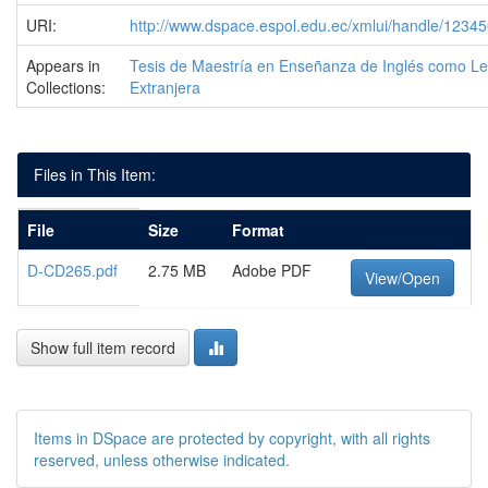
URI:
http://www.dspace.espol.edu.ec/xmlui/handle/1234
Appears in
Tesis de Maestría en Enseñanza de Inglés como L
Collections:
Extranjera
Files in This Item:
File
Size
Format
D-CD265.pdf
2.75 MB
Adobe PDF
View/Open
Show full item record
Items in DSpace are protected by copyright, with all rights
reserved, unless otherwise indicated.