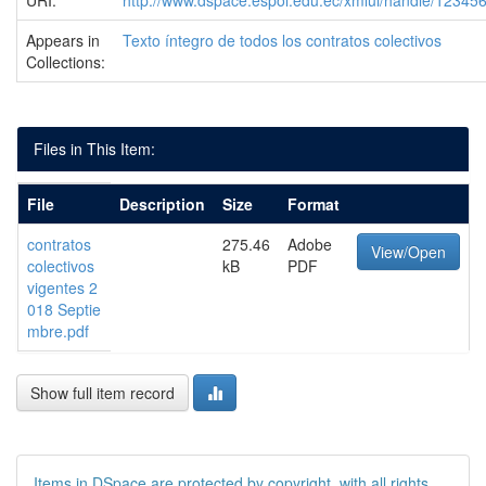
URI:
http://www.dspace.espol.edu.ec/xmlui/handle/1234
Appears in
Texto íntegro de todos los contratos colectivos
Collections:
Files in This Item:
File
Description
Size
Format
contratos
275.46
Adobe
View/Open
colectivos
kB
PDF
vigentes 2
018 Septie
mbre.pdf
Show full item record
Items in DSpace are protected by copyright, with all rights