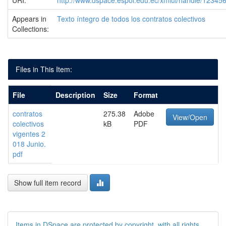
URI:
http://www.dspace.espol.edu.ec/xmlui/handle/1234
Appears in
Texto íntegro de todos los contratos colectivos
Collections:
Files in This Item:
File
Description
Size
Format
contratos
275.38
Adobe
View/Open
colectivos
kB
PDF
vigentes 2
018 Junio.
pdf
Show full item record
Items in DSpace are protected by copyright, with all rights