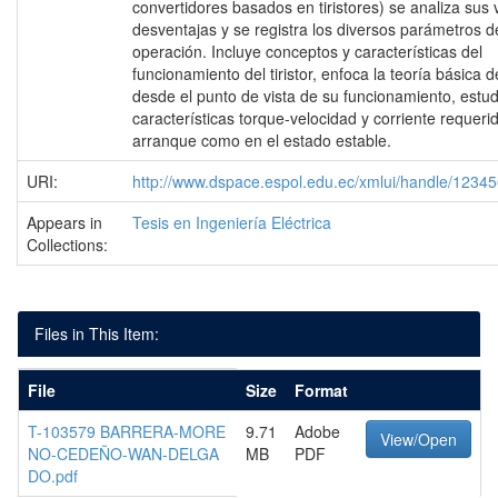
convertidores basados en tiristores) se analiza sus 
desventajas y se registra los diversos parámetros d
operación. Incluye conceptos y características del
funcionamiento del tiristor, enfoca la teoría básica 
desde el punto de vista de su funcionamiento, estud
características torque-velocidad y corriente requerid
arranque como en el estado estable.
URI:
http://www.dspace.espol.edu.ec/xmlui/handle/1234
Appears in
Tesis en Ingeniería Eléctrica
Collections:
Files in This Item:
File
Size
Format
T-103579 BARRERA-MORE
9.71
Adobe
View/Open
NO-CEDEÑO-WAN-DELGA
MB
PDF
DO.pdf