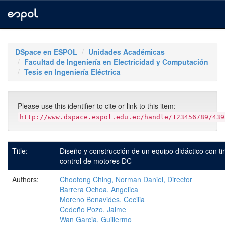
Skip
navigation
DSpace en ESPOL
Unidades Académicas
Facultad de Ingeniería en Electricidad y Computación
Tesis en Ingeniería Eléctrica
Please use this identifier to cite or link to this item:
http://www.dspace.espol.edu.ec/handle/123456789/439
Title:
Diseño y construcción de un equipo didáctico con tir
control de motores DC
Authors:
Chootong Ching, Norman Daniel, Director
Barrera Ochoa, Angelica
Moreno Benavides, Cecilia
Cedeño Pozo, Jaime
Wan Garcia, Guillermo