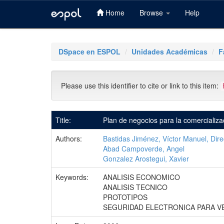
Home
Browse
Help
Skip
navigation
DSpace en ESPOL
Unidades Académicas
F
Please use this identifier to cite or link to this item:
Title:
Plan de negocios para la comercializa
Authors:
Bastidas Jiménez, Víctor Manuel, Dire
Abad Campoverde, Angel
Gonzalez Arostegui, Xavier
Keywords:
ANALISIS ECONOMICO
ANALISIS TECNICO
PROTOTIPOS
SEGURIDAD ELECTRONICA PARA V