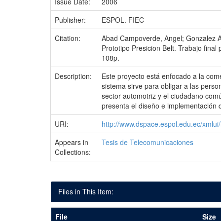
Issue Date:
2006
Publisher:
ESPOL. FIEC
Citation:
Abad Campoverde, Angel; Gonzalez Aro
Prototipo Presicion Belt. Trabajo fina
108p.
Description:
Este proyecto está enfocado a la com
sistema sirve para obligar a las perso
sector automotriz y el ciudadano comú
presenta el diseño e implementación d
URI:
http://www.dspace.espol.edu.ec/xmlu
Appears in
Tesis de Telecomunicaciones
Collections:
Files in This Item:
File
Size