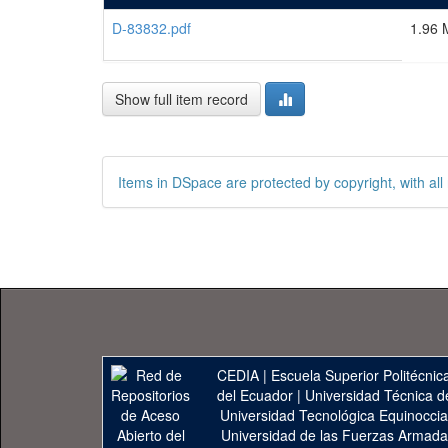
D-83832.pdf
1.96 
Show full item record
Items in DSpace are protected by copyright, with all 
CEDIA
|
Escuela Superior Politécnica
del Ecuador
|
Universidad Técnica d
Universidad Tecnológica Equinoccia
Universidad de las Fuerzas Armad