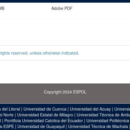
MB
Adobe PDF
rights reserved, unless otherwise indicated.
Copyright 2024 ESPOL
 del Litoral
|
Universidad de Cuenca
|
Universidad del Azuay
|
Universi
el Norte
|
Universidad Estatal de Milagro
|
Universidad Técnica de Amb
l
|
Pontificia Universidad Catolica del Ecuador
|
Universidad Politécnica
as-ESPE
|
Universidad de Guayaquil
|
Universidad Técnica de Machala