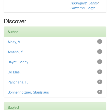
Rodríguez, Jenny
;
Calderón, Jorge
Discover
Author
Alday, V.
1
Amano, Y.
1
Bayot, Bonny
1
De Blas, I.
1
Panchana, F.
1
Sonnenholzner, Stanislaus
1
Subject