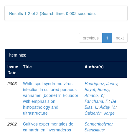
Results 1-2 of 2 (Search time: 0.002 seconds).
previous
1
next
Item hits:
Issue
Title
Author(s)
Date
2003
White spot syndrome virus
Rodríguez, Jenny
;
infection in cultured penaeus
Bayot, Bonny
;
vannamei (boone) in Ecuador
Amano, Y.
;
with emphasis on
Panchana, F.
;
De
histopathology and
Blas, I.
;
Alday, V.
;
ultrastructure
Calderón, Jorge
2002
Cultivos experimentales de
Sonnenholzner,
camarón en invernaderos
Stanislaus
;