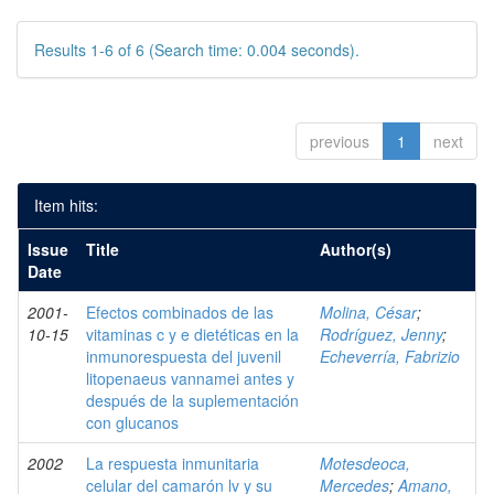
Results 1-6 of 6 (Search time: 0.004 seconds).
previous
1
next
Item hits:
Issue
Title
Author(s)
Date
2001-
Efectos combinados de las
Molina, César
;
10-15
vitaminas c y e dietéticas en la
Rodríguez, Jenny
;
inmunorespuesta del juvenil
Echeverría, Fabrizio
litopenaeus vannamei antes y
después de la suplementación
con glucanos
2002
La respuesta inmunitaria
Motesdeoca,
celular del camarón lv y su
Mercedes
;
Amano,