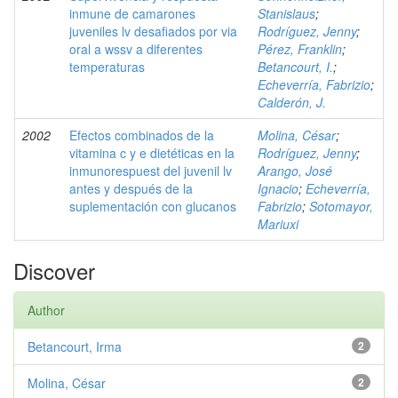
inmune de camarones
Stanislaus
;
juveniles lv desafiados por via
Rodríguez, Jenny
;
oral a wssv a diferentes
Pérez, Franklin
;
temperaturas
Betancourt, I.
;
Echeverría, Fabrizio
;
Calderón, J.
2002
Efectos combinados de la
Molina, César
;
vitamina c y e dietéticas en la
Rodríguez, Jenny
;
inmunorespuest del juvenil lv
Arango, José
antes y después de la
Ignacio
;
Echeverría,
suplementación con glucanos
Fabrizio
;
Sotomayor,
Mariuxi
Discover
Author
Betancourt, Irma
2
Molina, César
2