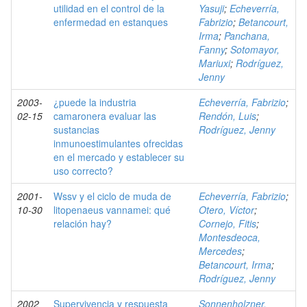
utilidad en el control de la
Yasuji
;
Echeverría,
enfermedad en estanques
Fabrizio
;
Betancourt,
Irma
;
Panchana,
Fanny
;
Sotomayor,
Mariuxi
;
Rodríguez,
Jenny
2003-
¿puede la industria
Echeverría, Fabrizio
;
02-15
camaronera evaluar las
Rendón, Luis
;
sustancias
Rodríguez, Jenny
inmunoestimulantes ofrecidas
en el mercado y establecer su
uso correcto?
2001-
Wssv y el ciclo de muda de
Echeverría, Fabrizio
;
10-30
litopenaeus vannamei: qué
Otero, Víctor
;
relación hay?
Cornejo, Fitis
;
Montesdeoca,
Mercedes
;
Betancourt, Irma
;
Rodríguez, Jenny
2002
Supervivencia y respuesta
Sonnenholzner,