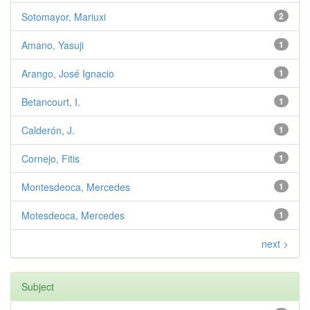
Sotomayor, Mariuxi
2
Amano, Yasuji
1
Arango, José Ignacio
1
Betancourt, I.
1
Calderón, J.
1
Cornejo, Fitis
1
Montesdeoca, Mercedes
1
Motesdeoca, Mercedes
1
next >
Subject