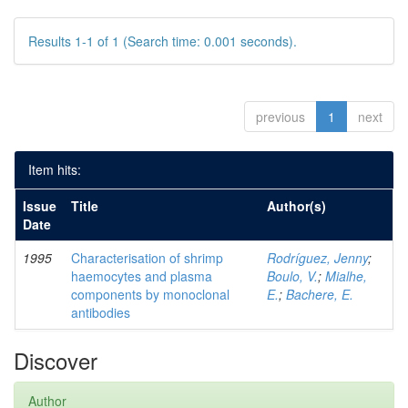
Results 1-1 of 1 (Search time: 0.001 seconds).
previous
1
next
Item hits:
Issue
Title
Author(s)
Date
1995
Characterisation of shrimp
Rodríguez, Jenny
;
haemocytes and plasma
Boulo, V.
;
Mialhe,
components by monoclonal
E.
;
Bachere, E.
antibodies
Discover
Author