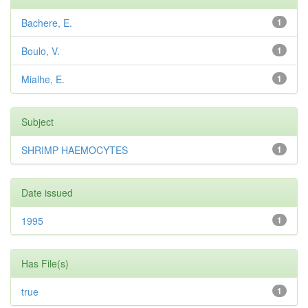
Bachere, E.
1
Boulo, V.
1
Mialhe, E.
1
Subject
SHRIMP HAEMOCYTES
1
Date issued
1995
1
Has File(s)
true
1