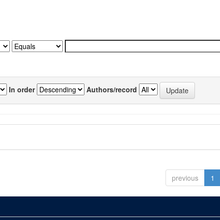
In order
Authors/record
previous
1