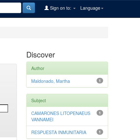
Sign on to:
Language
Discover
Author
Maldonado, Martha
1
Subject
CAMARONES LITOPENAEUS
1
VANNAMEI
RESPUESTA INMUNITARIA
1