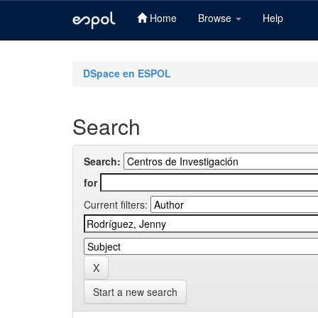
Home
Browse
Help
Skip
navigation
DSpace en ESPOL
Search
Search:
for
Current filters:
Start a new search