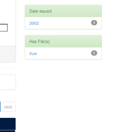
Date issued
2002
1
Has File(s)
true
1
next