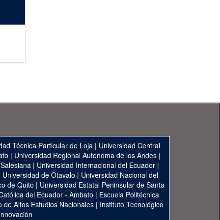
dad Técnica Particular de Loja
|
Universidad Central
ato
|
Universidad Regional Autónoma de los Andes
|
 Salesiana
|
Universidad Internacional del Ecuador
|
|
Universidad de Otavalo
|
Universidad Nacional del
co de Quito
|
Universidad Estatal Peninsular de Santa
 Católica del Ecuador - Ambato
|
Escuela Politécnica
to de Altos Estudios Nacionales
|
Instituto Tecnológico
 Innovación