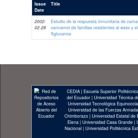
Issue
Title
Date
2002-
Estudio de la respuesta inmunitaria de cam
02-28
vannamei de familias resistentes al wssv y el
ßglucanos
CEDIA
|
Escuela Superior Politécnica
del Ecuador
|
Universidad Técnica d
Universidad Tecnológica Equinoccia
Universidad de las Fuerzas Armad
Chimborazo
|
Universidad Estatal de 
Elena
|
Universidad Casa Grande
|
Nacional
|
Universidad Politécnica Est