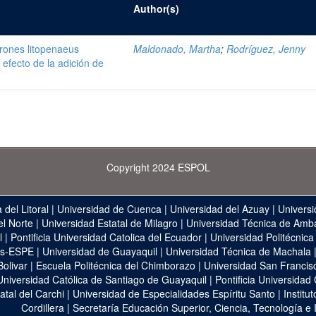
Author(s)
arones litopenaeus
Maldonado, Martha
;
Rodríguez, Jenny
 efecto de la adición de
Copyright 2024 ESPOL
 del Litoral
|
Universidad de Cuenca
|
Universidad del Azuay
|
Universi
el Norte
|
Universidad Estatal de Milagro
|
Universidad Técnica de Amb
l
|
Pontificia Universidad Catolica del Ecuador
|
Universidad Politécnica
as-ESPE
|
Universidad de Guayaquil
|
Universidad Técnica de Machala
Bolivar
|
Escuela Politécnica del Chimborazo
|
Universidad San Francis
Universidad Católica de Santiago de Guayaquil
|
Pontificia Universidad
atal del Carchi
|
Universidad de Especialidades Espíritu Santo
|
Institu
Cordillera
|
Secretaría Educación Superior, Ciencia, Tecnología e