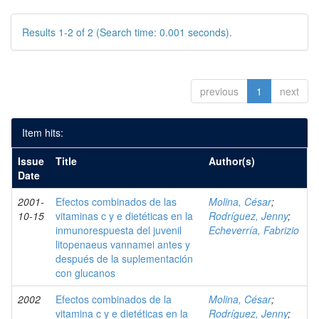
Results 1-2 of 2 (Search time: 0.001 seconds).
previous
1
next
Item hits:
Issue
Title
Author(s)
Date
2001-
Efectos combinados de las
Molina, César
;
10-15
vitaminas c y e dietéticas en la
Rodríguez, Jenny
;
inmunorespuesta del juvenil
Echeverría, Fabrizio
litopenaeus vannamei antes y
después de la suplementación
con glucanos
2002
Efectos combinados de la
Molina, César
;
vitamina c y e dietéticas en la
Rodríguez, Jenny
;