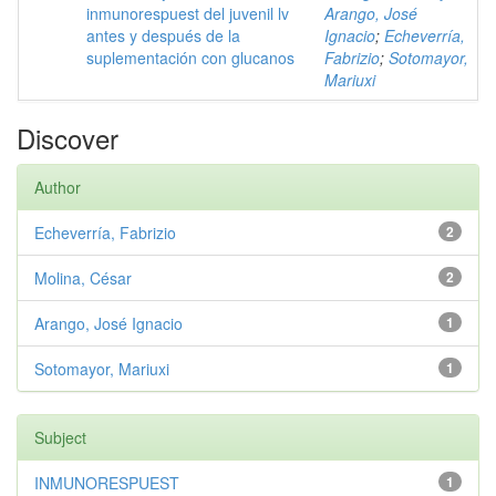
inmunorespuest del juvenil lv
Arango, José
antes y después de la
Ignacio
;
Echeverría,
suplementación con glucanos
Fabrizio
;
Sotomayor,
Mariuxi
Discover
Author
Echeverría, Fabrizio
2
Molina, César
2
Arango, José Ignacio
1
Sotomayor, Mariuxi
1
Subject
INMUNORESPUEST
1