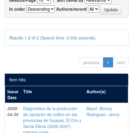
Results/Page
|
Sort items by
In order
Authors/record
Results 1-2 of 2 (Search time: 0.002 seconds).
previous
1
next
Item hits:
Issue
Title
Author(s)
Date
2009-
Diagnóstico de la producción
Bayot, Bonny
;
04-30
de camarón de cultivo en las
Rodríguez, Jenny
provincias de Guayas, El Oro y
Santa Elena (2000-2007).
primera parte