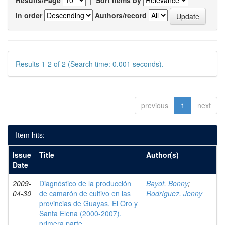
Results/Page
|
Sort items by
In order
Authors/record
Results 1-2 of 2 (Search time: 0.001 seconds).
previous
1
next
Item hits:
Issue
Title
Author(s)
Date
2009-
Diagnóstico de la producción
Bayot, Bonny
;
04-30
de camarón de cultivo en las
Rodríguez, Jenny
provincias de Guayas, El Oro y
Santa Elena (2000-2007).
primera parte