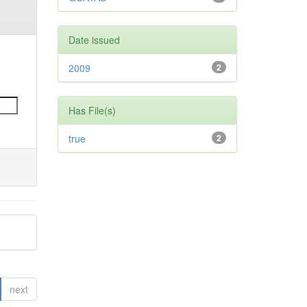
Date issued
2009
2
Has File(s)
true
2
next