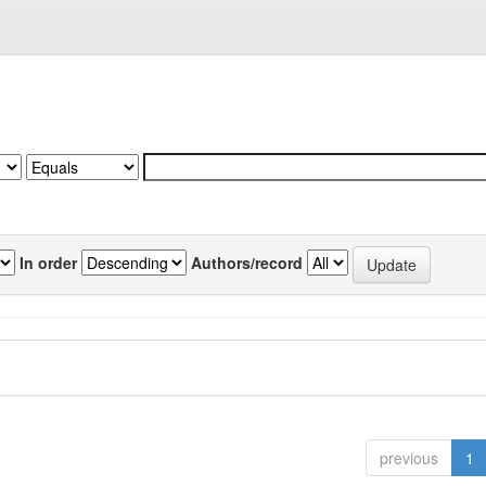
In order
Authors/record
previous
1