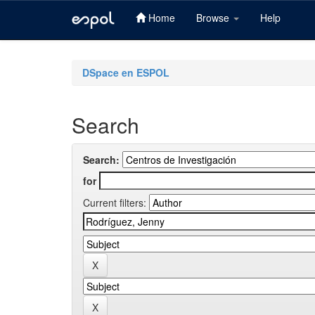
Home
Browse
Help
Skip
navigation
DSpace en ESPOL
Search
Search:
for
Current filters: