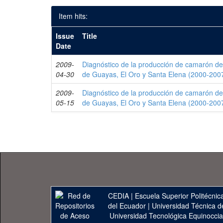
Item hits:
Issue
Title
Date
2009-
Diagnóstico de la producción de camarón de 
04-30
de Guayas, El Oro y Santa Elena (2000-2007
2009-
Diagnóstico de la producción de camarón de 
05-15
de Guayas, El Oro y Santa Elena (2000-200
CEDIA
|
Escuela Superior Politécnica
del Ecuador
|
Universidad Técnica d
Universidad Tecnológica Equinoccia