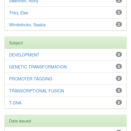
Swennen, Rony
2
Thiry, Else
2
Windelinckx, Saskia
2
Subject
DEVELOPMENT
3
GENETIC TRANSFORMATION
3
PROMOTER TAGGING
3
TRANSCRIPTIONAL FUSION
3
T-DNA
2
Date issued