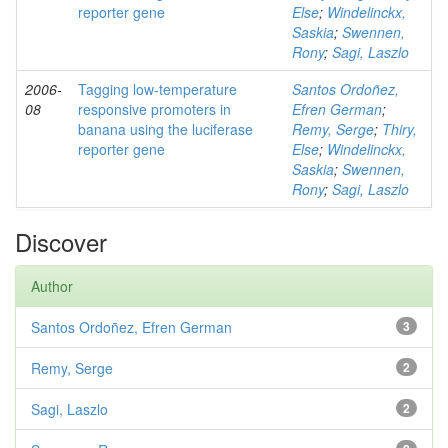
reporter gene
Else
;
Windelinckx,
Saskia
;
Swennen,
Rony
;
Sagi, Laszlo
2006-
Tagging low-temperature
Santos Ordoñez,
08
responsive promoters in
Efren German
;
banana using the luciferase
Remy, Serge
;
Thiry,
reporter gene
Else
;
Windelinckx,
Saskia
;
Swennen,
Rony
;
Sagi, Laszlo
Discover
Author
Santos Ordoñez, Efren German
3
Remy, Serge
2
Sagi, Laszlo
2