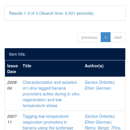
Results 1-3 of 3 (Search time: 0.001 seconds).
previous
1
next
Item hits:
Issue
Title
Author(s)
Date
2008-
Characterization and isolation
Santos Ordoñez,
04
of t-dna tagged banana
Efren German
promoters active during in vitro
regeneration and low
temperature stress
2007-
Tagging low-temperature
Santos Ordoñez,
11
responsive promoters in
Efren German
;
banana using the luciferase
Remy, Serge
;
Thiry,