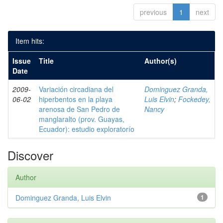
previous
1
next
Item hits:
Issue
Title
Author(s)
Date
2009-
Variación circadiana del
Dominguez Granda,
06-02
hiperbentos en la playa
Luis Elvin
;
Fockedey,
arenosa de San Pedro de
Nancy
manglaralto (prov. Guayas,
Ecuador): estudio exploratorío
Discover
Author
Dominguez Granda, Luis Elvin
1