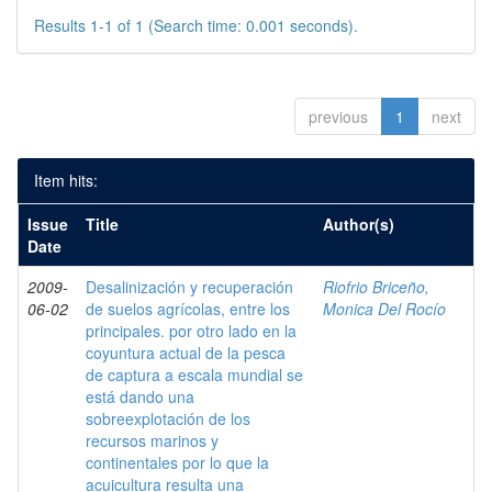
Results 1-1 of 1 (Search time: 0.001 seconds).
previous
1
next
Item hits:
Issue
Title
Author(s)
Date
2009-
Desalinización y recuperación
Riofrio Briceño,
06-02
de suelos agrícolas, entre los
Monica Del Rocío
principales. por otro lado en la
coyuntura actual de la pesca
de captura a escala mundial se
está dando una
sobreexplotación de los
recursos marinos y
continentales por lo que la
acuicultura resulta una