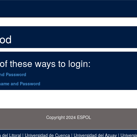
hod
f these ways to login:
and Password
name and Password
Copyright 2024 ESPOL
 del Litoral
|
Universidad de Cuenca
|
Universidad del Azuay
|
Universi