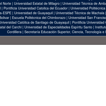
el Norte
|
Universidad Estatal de Milagro
|
Universidad Técnica de Amb
l
|
Pontificia Universidad Catolica del Ecuador
|
Universidad Politécnica
as-ESPE
|
Universidad de Guayaquil
|
Universidad Técnica de Machala
Bolivar
|
Escuela Politécnica del Chimborazo
|
Universidad San Francis
Universidad Católica de Santiago de Guayaquil
|
Pontificia Universidad
atal del Carchi
|
Universidad de Especialidades Espíritu Santo
|
Institu
Cordillera
|
Secretaría Educación Superior, Ciencia, Tecnología e