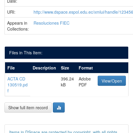
Date:
URI:
http://www.dspace.espol.edu.ec/xmlui/handle/1234
Appears in
Resoluciones FIEC
Collections:
Files in This Item:
File
Description
Size
Format
ACTA CD
396.24
Adobe
View/Open
130519.pd
kB
PDF
f
Show full item record
Items in DSpace are protected by copyright, with all rights