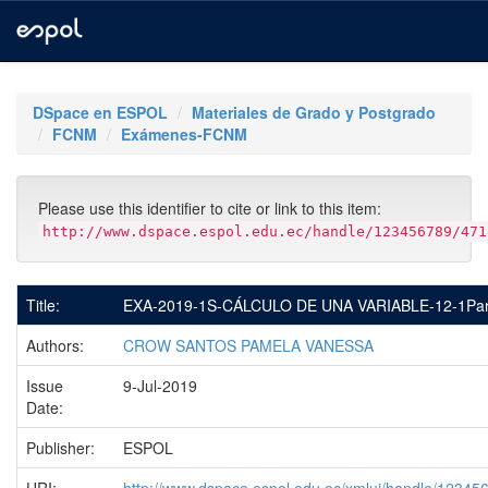
Skip
navigation
DSpace en ESPOL
Materiales de Grado y Postgrado
FCNM
Exámenes-FCNM
Please use this identifier to cite or link to this item:
http://www.dspace.espol.edu.ec/handle/123456789/471
Title:
EXA-2019-1S-CÁLCULO DE UNA VARIABLE-12-1Par
Authors:
CROW SANTOS PAMELA VANESSA
Issue
9-Jul-2019
Date:
Publisher:
ESPOL