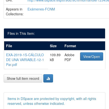
URI:
http://www.dspace.espol.edu.ec/xmlui/handle/1234
Appears in
Exámenes-FCNM
Collections:
Files in This Item:
File
Size
Format
EXA-2019-1S-CÁLCULO
109.89
Adobe
View/Open
DE UNA VARIABLE-12-1
kB
PDF
Par.pdf
Show full item record
Items in DSpace are protected by copyright, with all rights
reserved, unless otherwise indicated.