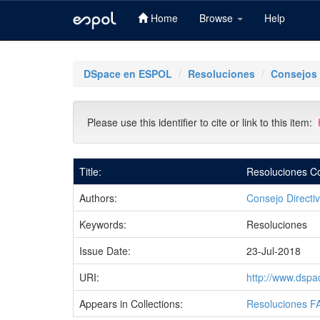
Home
Browse
Help
Skip
navigation
DSpace en ESPOL
Resoluciones
Consejos 
Please use this identifier to cite or link to this item:
Title:
Resoluciones Co
Authors:
Consejo Direct
Keywords:
Resoluciones
Issue Date:
23-Jul-2018
URI:
http://www.dspa
Appears in Collections:
Resoluciones 