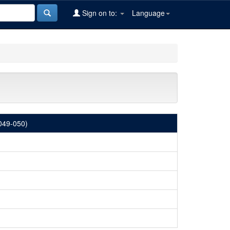
Sign on to:
Language
(049-050)