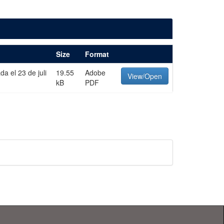
Size
Format
a el 23 de juli
19.55
Adobe
View/Open
kB
PDF