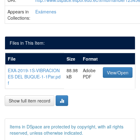
URI:
http://www.dspace.espol.edu.ec/xmlui/handle/1234
Appears in
Exámenes
Collections:
Files in This Item:
File
Size
Format
EXA-2019-1S-VIBRACION
88.98
Adobe
View/Open
ES DEL BUQUE-1-1Par.pd
kB
PDF
f
Show full item record
Items in DSpace are protected by copyright, with all rights
reserved, unless otherwise indicated.