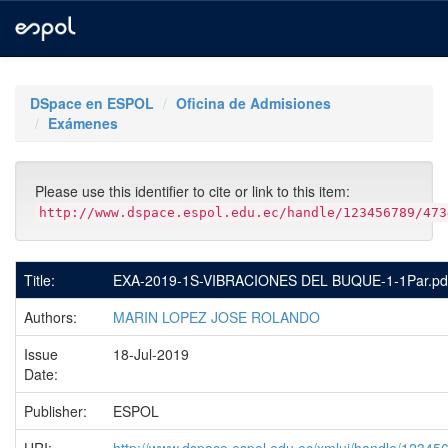
Skip
navigation
DSpace en ESPOL
Oficina de Admisiones
Exámenes
Please use this identifier to cite or link to this item:
http://www.dspace.espol.edu.ec/handle/123456789/473
Title:
EXA-2019-1S-VIBRACIONES DEL BUQUE-1-1Par.pd
Authors:
MARIN LOPEZ JOSE ROLANDO
Issue
18-Jul-2019
Date:
Publisher:
ESPOL