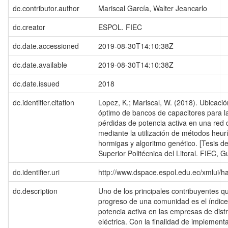
dc.contributor.author
Mariscal García, Walter Jeancarlo
dc.creator
ESPOL. FIEC
dc.date.accessioned
2019-08-30T14:10:38Z
dc.date.available
2019-08-30T14:10:38Z
dc.date.issued
2018
dc.identifier.citation
Lopez, K.; Mariscal, W. (2018). Ubicaci
óptimo de bancos de capacitores para l
pérdidas de potencia activa en una red d
mediante la utilización de métodos heurí
hormigas y algoritmo genético. [Tesis d
Superior Politécnica del Litoral. FIEC, G
dc.identifier.uri
http://www.dspace.espol.edu.ec/xmlui/
dc.description
Uno de los principales contribuyentes q
progreso de una comunidad es el índice
potencia activa en las empresas de dist
eléctrica. Con la finalidad de implementa