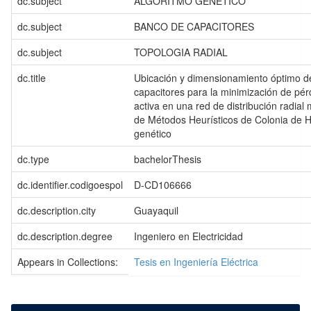
dc.subject
ALGORITMO GENETICO
dc.subject
BANCO DE CAPACITORES
dc.subject
TOPOLOGIA RADIAL
dc.title
Ubicación y dimensionamiento óptimo d
capacitores para la minimización de pér
activa en una red de distribución radial 
de Métodos Heurísticos de Colonia de H
genético
dc.type
bachelorThesis
dc.identifier.codigoespol
D-CD106666
dc.description.city
Guayaquil
dc.description.degree
Ingeniero en Electricidad
Appears in Collections:
Tesis en Ingeniería Eléctrica