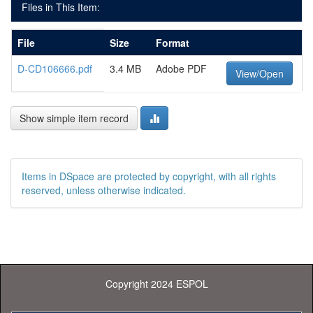
Files in This Item:
File
Size
Format
D-CD106666.pdf
3.4 MB
Adobe PDF
View/Open
Show simple item record
Items in DSpace are protected by copyright, with all rights
reserved, unless otherwise indicated.
Copyright 2024 ESPOL