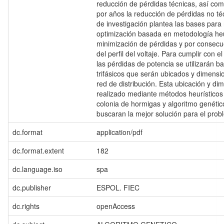
reducción de pérdidas técnicas, así com
por años la reducción de pérdidas no té
de investigación plantea las bases para 
optimización basada en metodología heu
minimización de pérdidas y por consecu
del perfil del voltaje. Para cumplir con e
las pérdidas de potencia se utilizarán b
trifásicos que serán ubicados y dimensio
red de distribución. Esta ubicación y d
realizado mediante métodos heurístic
colonia de hormigas y algoritmo genétic
buscaran la mejor solución para el prob
dc.format
application/pdf
dc.format.extent
182
dc.language.iso
spa
dc.publisher
ESPOL. FIEC
dc.rights
openAccess