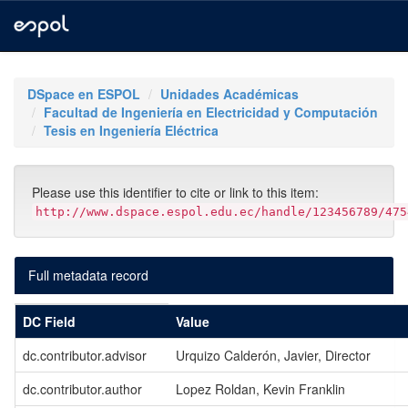
Skip
navigation
DSpace en ESPOL
Unidades Académicas
Facultad de Ingeniería en Electricidad y Computación
Tesis en Ingeniería Eléctrica
Please use this identifier to cite or link to this item:
http://www.dspace.espol.edu.ec/handle/123456789/475
Full metadata record
DC Field
Value
dc.contributor.advisor
Urquizo Calderón, Javier, Director
dc.contributor.author
Lopez Roldan, Kevin Franklin