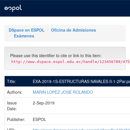
Skip
navigation
DSpace en ESPOL
Oficina de Admisiones
Exámenes
Please use this identifier to cite or link to this item:
http://www.dspace.espol.edu.ec/handle/123456789/475
Title:
EXA-2019-1S-ESTRUCTURAS NAVALES II-1-2Par.p
Authors:
MARIN LOPEZ JOSE ROLANDO
Issue
2-Sep-2019
Date:
Publisher:
ESPOL