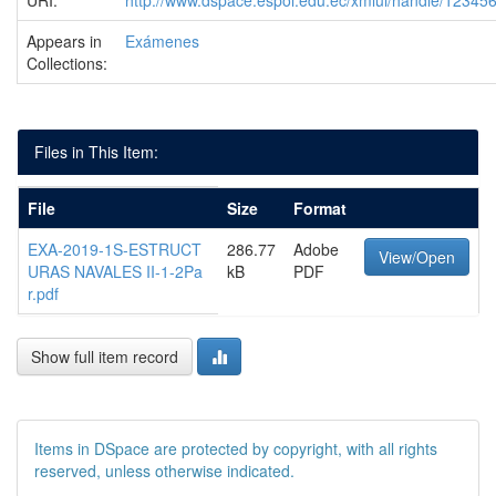
URI:
http://www.dspace.espol.edu.ec/xmlui/handle/1234
Appears in
Exámenes
Collections:
Files in This Item:
File
Size
Format
EXA-2019-1S-ESTRUCT
286.77
Adobe
View/Open
URAS NAVALES II-1-2Pa
kB
PDF
r.pdf
Show full item record
Items in DSpace are protected by copyright, with all rights
reserved, unless otherwise indicated.