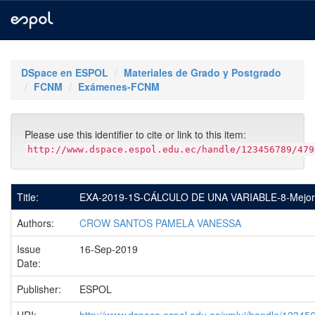
Skip
navigation
DSpace en ESPOL
Materiales de Grado y Postgrado
FCNM
Exámenes-FCNM
Please use this identifier to cite or link to this item:
http://www.dspace.espol.edu.ec/handle/123456789/479
Title:
EXA-2019-1S-CÁLCULO DE UNA VARIABLE-8-Mejor
Authors:
CROW SANTOS PAMELA VANESSA
Issue
16-Sep-2019
Date:
Publisher:
ESPOL