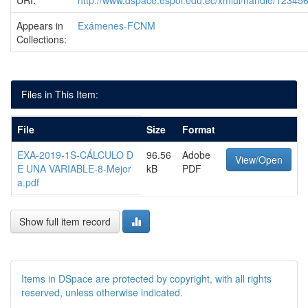
URI:
http://www.dspace.espol.edu.ec/xmlui/handle/1234
Appears in
Exámenes-FCNM
Collections:
Files in This Item:
File
Size
Format
EXA-2019-1S-CÁLCULO D
96.56
Adobe
View/Open
E UNA VARIABLE-8-Mejor
kB
PDF
a.pdf
Show full item record
Items in DSpace are protected by copyright, with all rights
reserved, unless otherwise indicated.