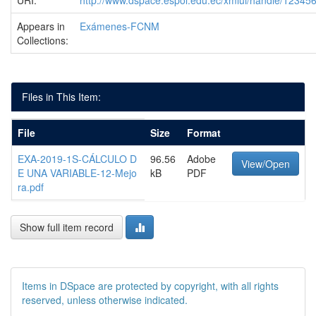
URI:
http://www.dspace.espol.edu.ec/xmlui/handle/1234
Appears in
Exámenes-FCNM
Collections:
Files in This Item:
File
Size
Format
EXA-2019-1S-CÁLCULO D
96.56
Adobe
View/Open
E UNA VARIABLE-12-Mejo
kB
PDF
ra.pdf
Show full item record
Items in DSpace are protected by copyright, with all rights
reserved, unless otherwise indicated.