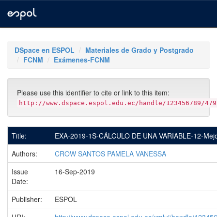
Skip
navigation
DSpace en ESPOL
Materiales de Grado y Postgrado
FCNM
Exámenes-FCNM
Please use this identifier to cite or link to this item:
http://www.dspace.espol.edu.ec/handle/123456789/479
Title:
EXA-2019-1S-CÁLCULO DE UNA VARIABLE-12-Mejo
Authors:
CROW SANTOS PAMELA VANESSA
Issue
16-Sep-2019
Date:
Publisher:
ESPOL