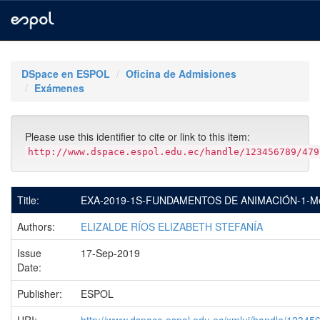
Skip
navigation
DSpace en ESPOL
Oficina de Admisiones
Exámenes
Please use this identifier to cite or link to this item:
http://www.dspace.espol.edu.ec/handle/123456789/479
Title:
EXA-2019-1S-FUNDAMENTOS DE ANIMACIÓN-1-Mej
Authors:
ELIZALDE RÍOS ELIZABETH STEFANÍA
Issue
17-Sep-2019
Date:
Publisher:
ESPOL