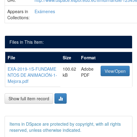
URI:
http://www.dspace.espol.edu.ec/xmlui/handle/1234
Appears in
Exámenes
Collections:
Files in This Item:
File
Size
Format
EXA-2019-1S-FUNDAME
100.62
Adobe
View/Open
NTOS DE ANIMACIÓN-1-
kB
PDF
Mejora.pdf
Show full item record
Items in DSpace are protected by copyright, with all rights
reserved, unless otherwise indicated.