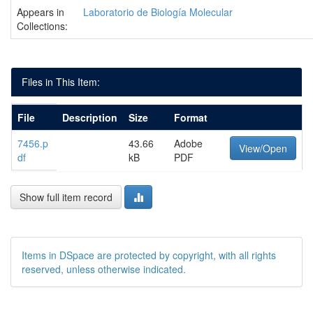
Appears in
Laboratorio de Biología Molecular
Collections:
Files in This Item:
File
Description
Size
Format
7456.p
43.66
Adobe
View/Open
df
kB
PDF
Show full item record
Items in DSpace are protected by copyright, with all rights
reserved, unless otherwise indicated.