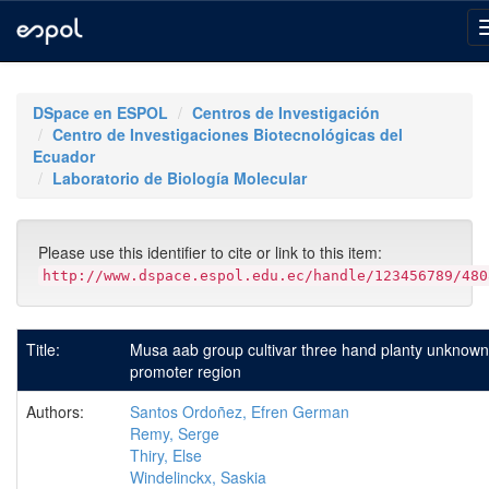
Skip
navigation
DSpace en ESPOL
Centros de Investigación
Centro de Investigaciones Biotecnológicas del
Ecuador
Laboratorio de Biología Molecular
Please use this identifier to cite or link to this item:
http://www.dspace.espol.edu.ec/handle/123456789/480
Title:
Musa aab group cultivar three hand planty unknown
promoter region
Authors:
Santos Ordoñez, Efren German
Remy, Serge
Thiry, Else
Windelinckx, Saskia