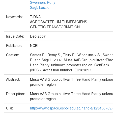
Swennen, Rony
Sagi, Laszlo
Keywords:
T-DNA
AGROBACTERIUM TUMEFACIENS
GENETIC TRANSFORMATION
Issue Date:
Dec-2007
Publisher:
NCBI
Citation:
Santos E., Remy S., Thiry E., Windelinckx S., Swen
R. and Sági L. 2007. Musa AAB Group cultivar ‘Thr
Hand Planty’ unknown promoter region. GenBank
(NCBI). Accession number: EU161097.
Abstract:
Musa AAB Group cultivar Three Hand Planty unkno
promoter region
Description:
Musa AAB Group cultivar Three Hand Planty unkno
promoter region
URI:
http://www.dspace.espol.edu.ec/handle/123456789