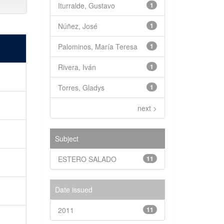
Iturralde, Gustavo
1
Núñez, José
1
Palominos, María Teresa
1
Rivera, Iván
1
Torres, Gladys
1
next >
Subject
ESTERO SALADO
11
Date issued
2011
11