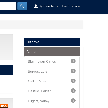
Sign on to:
Language
Discover
Author
Blum, Juan Carlos
1
Burgos, Luis
1
Calle, Paola
1
Castillo, Fabián
1
Hilgert, Nancy
1