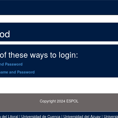
hod
f these ways to login:
and Password
name and Password
Copyright 2024 ESPOL
 del Litoral
|
Universidad de Cuenca
|
Universidad del Azuay
|
Universi