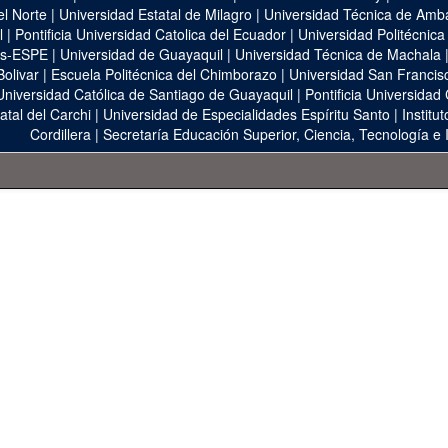
el Norte
|
Universidad Estatal de Milagro
|
Universidad Técnica de Amb
l
|
Pontificia Universidad Catolica del Ecuador
|
Universidad Politécnica
as-ESPE
|
Universidad de Guayaquil
|
Universidad Técnica de Machala
Bolivar
|
Escuela Politécnica del Chimborazo
|
Universidad San Francis
Universidad Católica de Santiago de Guayaquil
|
Pontificia Universidad
atal del Carchi
|
Universidad de Especialidades Espíritu Santo
|
Institu
Cordillera
|
Secretaría Educación Superior, Ciencia, Tecnología e