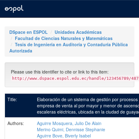
Skip
navigation
DSpace en ESPOL
Unidades Académicas
Facultad de Ciencias Naturales y Matemáticas
Tesis de Ingeniería en Auditoría y Contaduría Pública
Autorizada
Please use this identifier to cite or link to this item:
http://www.dspace.espol.edu.ec/handle/123456789/487
Title:
Elaboración de un sistema de gestión por procesos
empresa de venta al por mayor y menor de ascenso
escaleras eléctricas, ubicada en la ciudad de guaya
Authors:
Aguirre Mosquera, Julio De Alain
Merino Quimi, Dennisse Stephanie
Aguirre Bove, Biverly Isabel