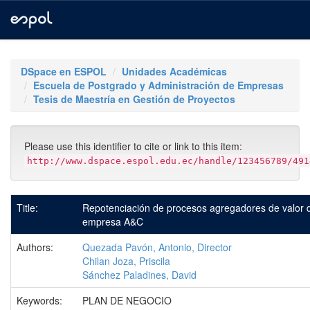
Skip
navigation
DSpace en ESPOL
Unidades Académicas
Escuela de Postgrado y Administración de Empresas
Tesis de Maestría en Gestión de Proyectos
Please use this identifier to cite or link to this item:
http://www.dspace.espol.edu.ec/handle/123456789/491
Title:
Repotenciación de procesos agregadores de valor d
empresa A&C
Authors:
Quezada Pavón, Antonio, Director
Chilan Joza, Priscila
Sánchez Paladines, David
Keywords:
PLAN DE NEGOCIO