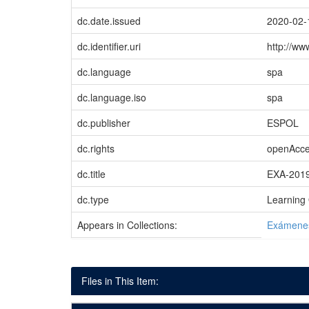
dc.date.issued
2020-02-
dc.identifier.uri
http://w
dc.language
spa
dc.language.iso
spa
dc.publisher
ESPOL
dc.rights
openAcc
dc.title
EXA-201
dc.type
Learning 
Appears in Collections:
Exámene
Files in This Item: