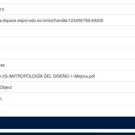
13
ww.dspace.espol.edu.ec/xmlui/handle/123456789/49206
ess
9-2S-ANTROPOLOGÍA DEL DISEÑO-1-Mejora.pdf
Object
s