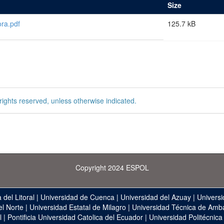
Size
ra.pdf
125.7 kB
rights reserved, unless otherwise indicated.
Copyright 2024 ESPOL
 del Litoral
|
Universidad de Cuenca
|
Universidad del Azuay
|
Universi
el Norte
|
Universidad Estatal de Milagro
|
Universidad Técnica de Amb
l
|
Pontificia Universidad Catolica del Ecuador
|
Universidad Politécnica