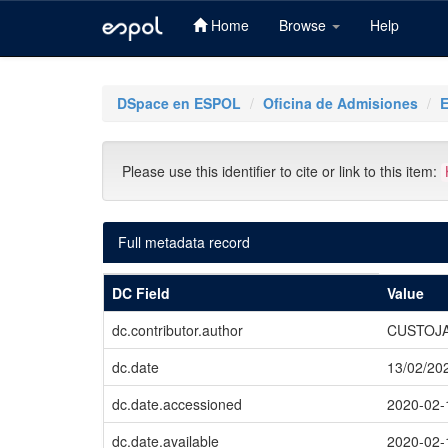
Home
Browse
Help
Skip
navigation
DSpace en ESPOL
Oficina de Admisiones
Please use this identifier to cite or link to this item:
Full metadata record
DC Field
Value
dc.contributor.author
CUSTOJA
dc.date
13/02/20
dc.date.accessioned
2020-02-
dc.date.available
2020-02-