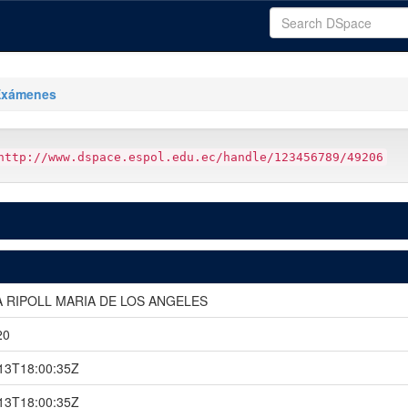
Exámenes
http://www.dspace.espol.edu.ec/handle/123456789/49206
 RIPOLL MARIA DE LOS ANGELES
20
13T18:00:35Z
13T18:00:35Z