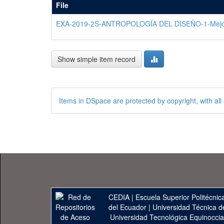
File
EXA-2019-2S-ANTROPOLOGÍA DEL DISEÑO-1-Mejo
Show simple item record
Items in DSpace are protected by copyright, with all 
CEDIA
|
Escuela Superior Politécnica
del Ecuador
|
Universidad Técnica d
Universidad Tecnológica Equinoccia