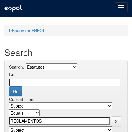
Skip
navigation
DSpace en ESPOL
Search
Search:
for
Current filters: