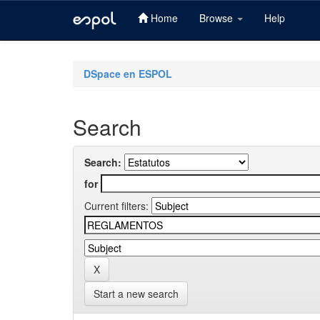
Home
Browse
Help
Skip
navigation
DSpace en ESPOL
Search
Search:
for
Current filters:
Start a new search