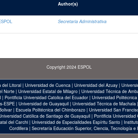
Author(s)
 ESPOL
Secretaria Administrativa
Copyright 2024 ESPOL
 del Litoral
|
Universidad de Cuenca
|
Universidad del Azuay
|
Universi
el Norte
|
Universidad Estatal de Milagro
|
Universidad Técnica de Amb
l
|
Pontificia Universidad Catolica del Ecuador
|
Universidad Politécnica
as-ESPE
|
Universidad de Guayaquil
|
Universidad Técnica de Machala
Bolivar
|
Escuela Politécnica del Chimborazo
|
Universidad San Francis
Universidad Católica de Santiago de Guayaquil
|
Pontificia Universidad
atal del Carchi
|
Universidad de Especialidades Espíritu Santo
|
Institu
Cordillera
|
Secretaría Educación Superior, Ciencia, Tecnología e