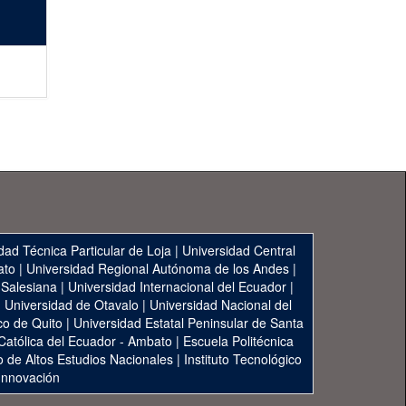
dad Técnica Particular de Loja
|
Universidad Central
ato
|
Universidad Regional Autónoma de los Andes
|
 Salesiana
|
Universidad Internacional del Ecuador
|
|
Universidad de Otavalo
|
Universidad Nacional del
co de Quito
|
Universidad Estatal Peninsular de Santa
 Católica del Ecuador - Ambato
|
Escuela Politécnica
to de Altos Estudios Nacionales
|
Instituto Tecnológico
 Innovación