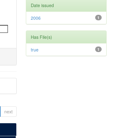
Date issued
2006
1
Has File(s)
true
1
next