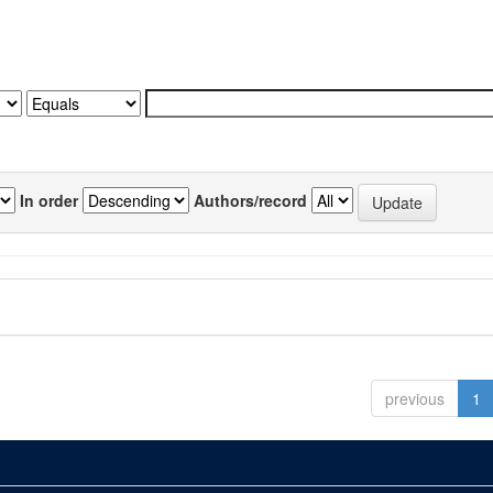
In order
Authors/record
previous
1