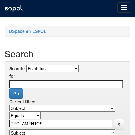
Skip
navigation
DSpace en ESPOL
Search
Search:
for
Current filters: