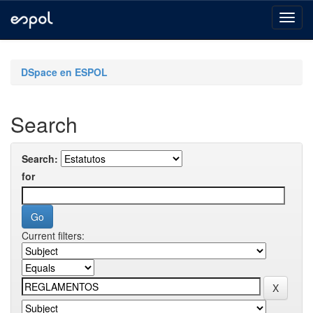
Skip
navigation
DSpace en ESPOL
Search
Search:
for
Current filters: