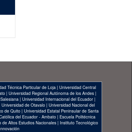
dad Técnica Particular de Loja
|
Universidad Central
ato
|
Universidad Regional Autónoma de los Andes
|
 Salesiana
|
Universidad Internacional del Ecuador
|
|
Universidad de Otavalo
|
Universidad Nacional del
co de Quito
|
Universidad Estatal Peninsular de Santa
 Católica del Ecuador - Ambato
|
Escuela Politécnica
to de Altos Estudios Nacionales
|
Instituto Tecnológico
 Innovación