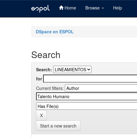
Home
Browse
Help
Skip
navigation
DSpace en ESPOL
Search
Search:
for
Current filters:
Start a new search