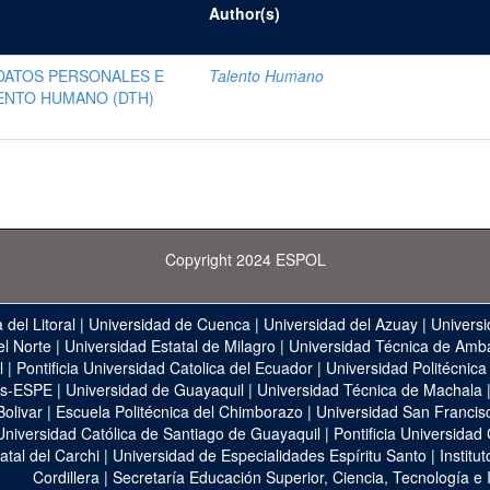
Author(s)
 DATOS PERSONALES E
Talento Humano
ENTO HUMANO (DTH)
Copyright 2024 ESPOL
 del Litoral
|
Universidad de Cuenca
|
Universidad del Azuay
|
Universi
el Norte
|
Universidad Estatal de Milagro
|
Universidad Técnica de Amb
l
|
Pontificia Universidad Catolica del Ecuador
|
Universidad Politécnica
as-ESPE
|
Universidad de Guayaquil
|
Universidad Técnica de Machala
Bolivar
|
Escuela Politécnica del Chimborazo
|
Universidad San Francis
Universidad Católica de Santiago de Guayaquil
|
Pontificia Universidad
atal del Carchi
|
Universidad de Especialidades Espíritu Santo
|
Institu
Cordillera
|
Secretaría Educación Superior, Ciencia, Tecnología e