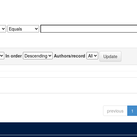
In order
Authors/record
previous
1