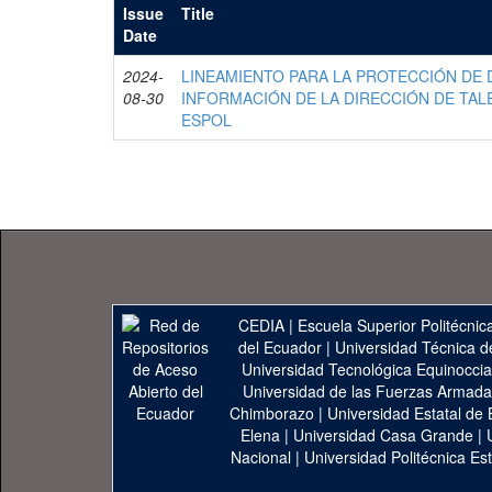
Issue
Title
Date
2024-
LINEAMIENTO PARA LA PROTECCIÓN DE
08-30
INFORMACIÓN DE LA DIRECCIÓN DE TAL
ESPOL
CEDIA
|
Escuela Superior Politécnica
del Ecuador
|
Universidad Técnica d
Universidad Tecnológica Equinoccia
Universidad de las Fuerzas Armad
Chimborazo
|
Universidad Estatal de 
Elena
|
Universidad Casa Grande
|
Nacional
|
Universidad Politécnica Est