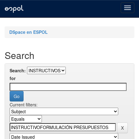
Skip
navigation
DSpace en ESPOL
Search
Search:
for
Current filters: