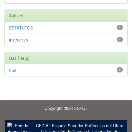
Subject
ESTATUTOS
1
instructivo
1
Has File(s)
true
1
Copyright 2024 ESPOL
CEDIA
|
Escuela Superior Politécnica del Litoral
|
Universidad de Cuenca
|
Universidad del