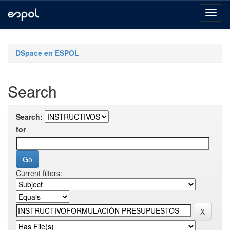
Skip
navigation
DSpace en ESPOL
Search
Search:
for
Current filters: