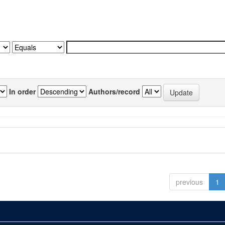
In order
Authors/record
previous
1