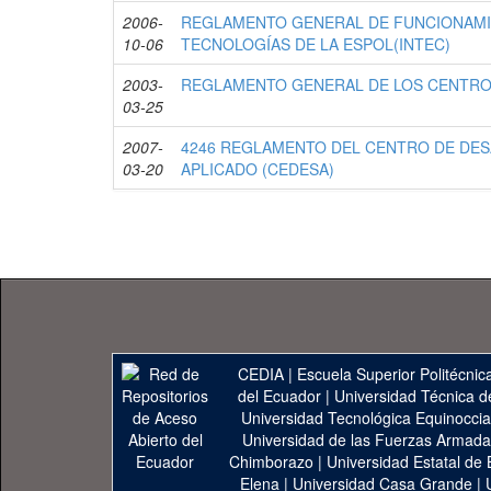
2006-
REGLAMENTO GENERAL DE FUNCIONAMIE
10-06
TECNOLOGÍAS DE LA ESPOL(INTEC)
2003-
REGLAMENTO GENERAL DE LOS CENTRO
03-25
2007-
4246 REGLAMENTO DEL CENTRO DE DE
03-20
APLICADO (CEDESA)
CEDIA
|
Escuela Superior Politécnica
del Ecuador
|
Universidad Técnica d
Universidad Tecnológica Equinoccia
Universidad de las Fuerzas Armad
Chimborazo
|
Universidad Estatal de 
Elena
|
Universidad Casa Grande
|