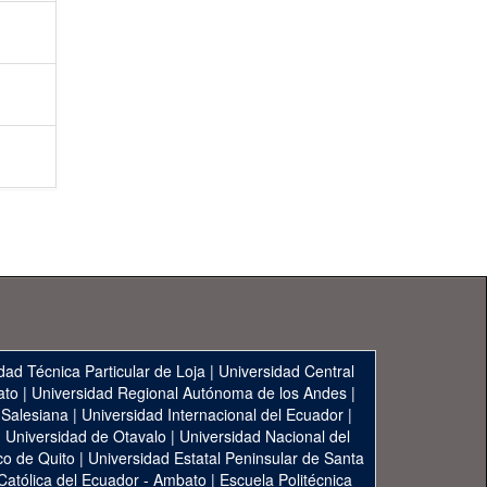
dad Técnica Particular de Loja
|
Universidad Central
ato
|
Universidad Regional Autónoma de los Andes
|
 Salesiana
|
Universidad Internacional del Ecuador
|
|
Universidad de Otavalo
|
Universidad Nacional del
co de Quito
|
Universidad Estatal Peninsular de Santa
 Católica del Ecuador - Ambato
|
Escuela Politécnica