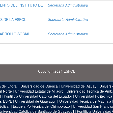
NTO DEL INSTITUTO DE
Secretaria Administrativa
S DE LA ESPOL
Secretaría Administrativa
SARROLLO SOCIAL
Secretaria Administrativa
Copyright 2024 ESPOL
 del Litoral
|
Universidad de Cuenca
|
Universidad del Azuay
|
Universi
el Norte
|
Universidad Estatal de Milagro
|
Universidad Técnica de Amb
l
|
Pontificia Universidad Catolica del Ecuador
|
Universidad Politécnica
as-ESPE
|
Universidad de Guayaquil
|
Universidad Técnica de Machala
Bolivar
|
Escuela Politécnica del Chimborazo
|
Universidad San Francis
Universidad Católica de Santiago de Guayaquil
|
Pontificia Universidad