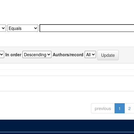
In order
Authors/record
previous
1
2