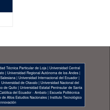
dad Técnica Particular de Loja
|
Universidad Central
ato
|
Universidad Regional Autónoma de los Andes
|
 Salesiana
|
Universidad Internacional del Ecuador
|
|
Universidad de Otavalo
|
Universidad Nacional del
co de Quito
|
Universidad Estatal Peninsular de Santa
 Católica del Ecuador - Ambato
|
Escuela Politécnica
to de Altos Estudios Nacionales
|
Instituto Tecnológico
 Innovación