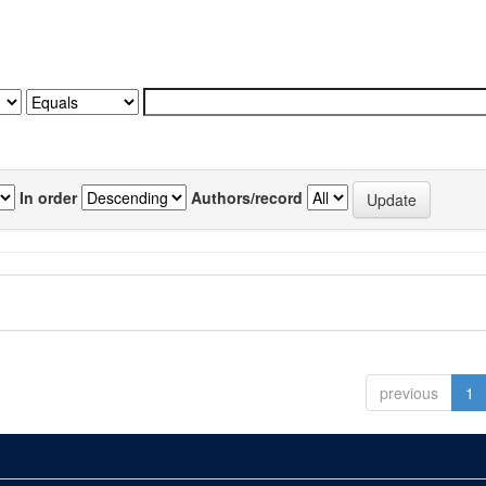
In order
Authors/record
previous
1