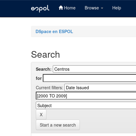
Home
Browse
Help
Skip
navigation
DSpace en ESPOL
Search
Search:
for
Current filters:
Start a new search