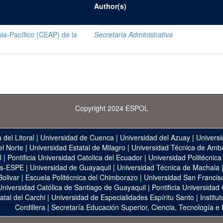
Author(s)
ia-Pacífico (CEAP) de la
Secretaria Administrativa
Copyright 2024 ESPOL
 del Litoral
|
Universidad de Cuenca
|
Universidad del Azuay
|
Universi
el Norte
|
Universidad Estatal de Milagro
|
Universidad Técnica de Amb
l
|
Pontificia Universidad Catolica del Ecuador
|
Universidad Politécnica
as-ESPE
|
Universidad de Guayaquil
|
Universidad Técnica de Machala
Bolivar
|
Escuela Politécnica del Chimborazo
|
Universidad San Francis
Universidad Católica de Santiago de Guayaquil
|
Pontificia Universidad
atal del Carchi
|
Universidad de Especialidades Espíritu Santo
|
Institu
Cordillera
|
Secretaría Educación Superior, Ciencia, Tecnología e