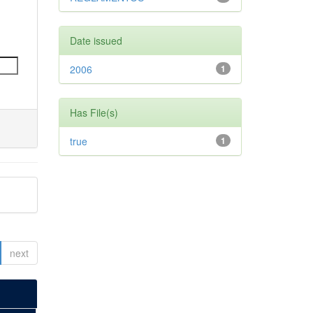
Date issued
2006
1
Has File(s)
true
1
next