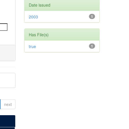
Date issued
2003
1
Has File(s)
true
1
next