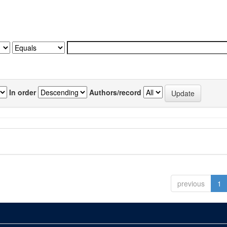
In order
Authors/record
previous
1