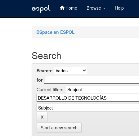
Home
Browse
Help
Skip
navigation
DSpace en ESPOL
Search
Search:
for
Current filters:
Start a new search