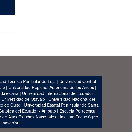
dad Técnica Particular de Loja
|
Universidad Central
ato
|
Universidad Regional Autónoma de los Andes
|
 Salesiana
|
Universidad Internacional del Ecuador
|
|
Universidad de Otavalo
|
Universidad Nacional del
co de Quito
|
Universidad Estatal Peninsular de Santa
 Católica del Ecuador - Ambato
|
Escuela Politécnica
to de Altos Estudios Nacionales
|
Instituto Tecnológico
 Innovación