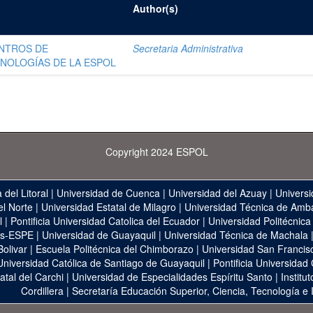
Author(s)
ENTROS DE
Secretaria Administrativa
NOLOGÍAS DE LA ESPOL
Copyright 2024 ESPOL
 del Litoral
|
Universidad de Cuenca
|
Universidad del Azuay
|
Universi
el Norte
|
Universidad Estatal de Milagro
|
Universidad Técnica de Amb
l
|
Pontificia Universidad Catolica del Ecuador
|
Universidad Politécnica
as-ESPE
|
Universidad de Guayaquil
|
Universidad Técnica de Machala
Bolivar
|
Escuela Politécnica del Chimborazo
|
Universidad San Francis
Universidad Católica de Santiago de Guayaquil
|
Pontificia Universidad
atal del Carchi
|
Universidad de Especialidades Espíritu Santo
|
Institu
Cordillera
|
Secretaría Educación Superior, Ciencia, Tecnología e